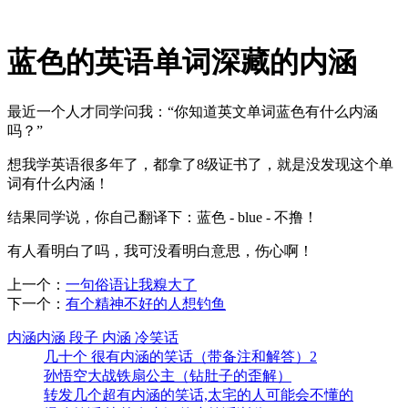
蓝色的英语单词深藏的内涵
最近一个人才同学问我：“你知道英文单词蓝色有什么内涵
吗？”
想我学英语很多年了，都拿了8级证书了，就是没发现这个单
词有什么内涵！
结果同学说，你自己翻译下：蓝色 - blue - 不撸！
有人看明白了吗，我可没看明白意思，伤心啊！
上一个：
一句俗语让我糗大了
下一个：
有个精神不好的人想钓鱼
内涵内涵 段子 内涵 冷笑话
几十个 很有内涵的笑话（带备注和解答）2
孙悟空大战铁扇公主（钻肚子的歪解）
转发几个超有内涵的笑话,太宅的人可能会不懂的