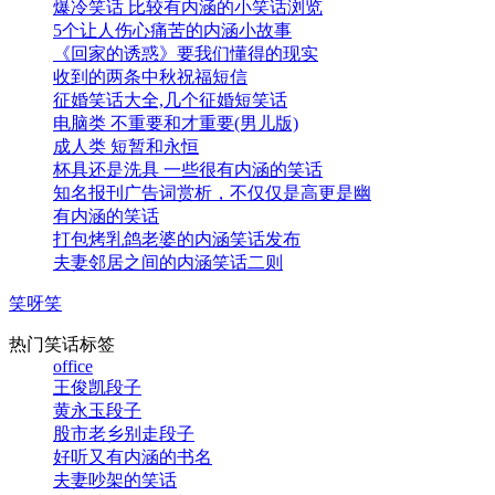
爆冷笑话 比较有内涵的小笑话浏览
5个让人伤心痛苦的内涵小故事
《回家的诱惑》要我们懂得的现实
收到的两条中秋祝福短信
征婚笑话大全,几个征婚短笑话
电脑类 不重要和才重要(男儿版)
成人类 短暂和永恒
杯具还是洗具 一些很有内涵的笑话
知名报刊广告词赏析，不仅仅是高更是幽
有内涵的笑话
打包烤乳鸽老婆的内涵笑话发布
夫妻邻居之间的内涵笑话二则
笑呀笑
热门笑话标签
office
王俊凯段子
黄永玉段子
股市老乡别走段子
好听又有内涵的书名
夫妻吵架的笑话