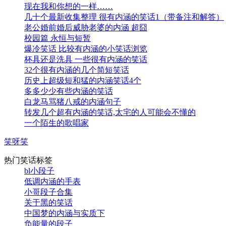
现在我和你想的一样……
几十个最新收集整理 很有内涵的笑话1（带备注和解答）
老公婚前婚后威胁老婆的内涵 超囧
校园篇 永恒与短暂
爆冷笑话 比较有内涵的小笑话浏览
杯具还是洗具 一些很有内涵的笑话
32个很有内涵的几个简短笑话
历史上超级短和猛的内涵笑话4个
多多少少有些内涵的笑话
白龙马骂猪八戒的内涵句子
转发几个超有内涵的笑话,太宅的人可能会不懂的
一个陌生的歌唱家
笑呀笑
热门笑话标签
bl小段子
低调内涵的手表
小哥段子合集
关于黑的笑话
中国梦的内涵与实质下
负能量的段子