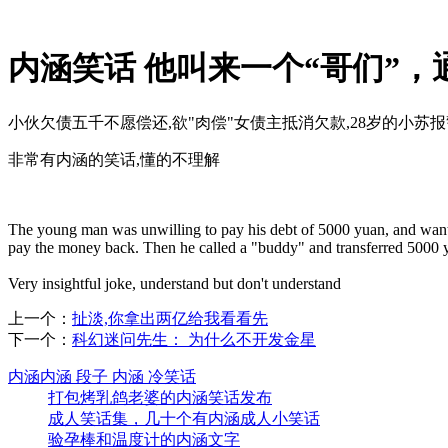
内涵笑话 他叫来一个“哥们”，
小伙欠债五千不愿偿还,欲"肉偿"女债主抵消欠款,28岁的小苏
非常有内涵的笑话,懂的不理解
The young man was unwilling to pay his debt of 5000 yuan, and wanted t
pay the money back. Then he called a "buddy" and transferred 5000 y
Very insightful joke, understand but don't understand
上一个：
扯淡,你拿出两亿给我看看先
下一个：
科幻迷问先生： 为什么不开发金星
内涵内涵 段子 内涵 冷笑话
打包烤乳鸽老婆的内涵笑话发布
成人笑话集，几十个有内涵成人小笑话
验孕棒和温度计的内涵文字