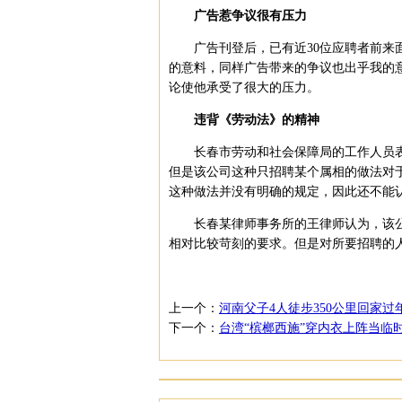
广告惹争议很有压力
广告刊登后，已有近30位应聘者前来面
的意料，同样广告带来的争议也出乎我的
论使他承受了很大的压力。
违背《劳动法》的精神
长春市劳动和社会保障局的工作人员表
但是该公司这种只招聘某个属相的做法对
这种做法并没有明确的规定，因此还不能
长春某律师事务所的王律师认为，该公
相对比较苛刻的要求。但是对所要招聘的人
上一个：
河南父子4人徒步350公里回家过
下一个：
台湾“槟榔西施”穿内衣上阵当临