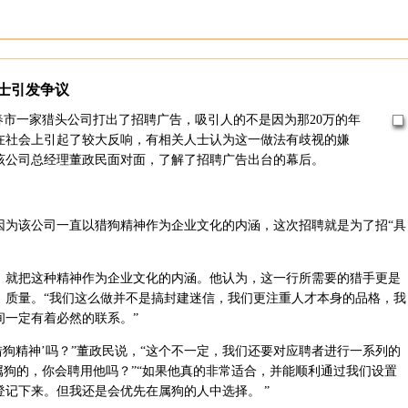
士引发争议
长春市一家猎头公司打出了招聘广告，吸引人的不是因为那20万的年
在社会上引起了较大反响，有相关人士认为这一做法有歧视的嫌
与该公司总经理董政民面对面，了解了招聘广告出台的幕后。
该公司一直以猎狗精神作为企业文化的内涵，这次招聘就是为了招“具
就把这种精神作为企业文化的内涵。他认为，这一行所需要的猎手更是
、质量。“我们这么做并不是搞封建迷信，我们更注重人才本身的品格，我
间一定有着必然的联系。”
狗精神’吗？”董政民说，“这个不一定，我们还要对应聘者进行一系列的
属狗的，你会聘用他吗？”“如果他真的非常适合，并能顺利通过我们设置
记下来。但我还是会优先在属狗的人中选择。 ”