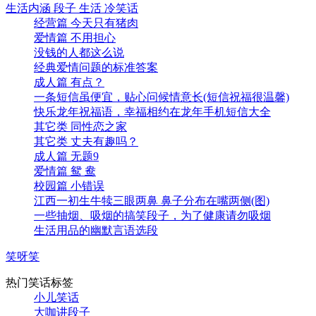
生活内涵 段子 生活 冷笑话
经营篇 今天只有猪肉
爱情篇 不用担心
没钱的人都这么说
经典爱情问题的标准答案
成人篇 有点？
一条短信虽便宜，贴心问候情意长(短信祝福很温馨)
快乐龙年祝福语，幸福相约在龙年手机短信大全
其它类 同性恋之家
其它类 丈夫有趣吗？
成人篇 无题9
爱情篇 鸳 鸯
校园篇 小错误
江西一初生牛犊三眼两鼻 鼻子分布在嘴两侧(图)
一些抽烟、吸烟的搞笑段子，为了健康请勿吸烟
生活用品的幽默言语选段
笑呀笑
热门笑话标签
小儿笑话
大咖讲段子