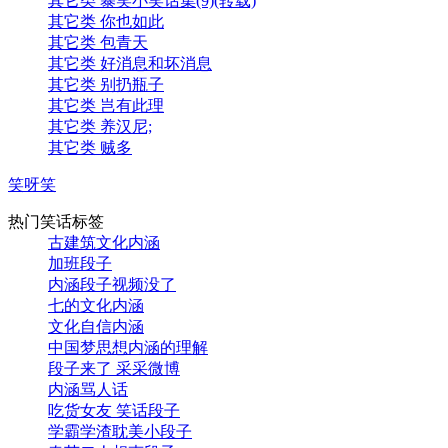
其它类 暴笑小笑话集(9)(转载)
其它类 你也如此
其它类 包青天
其它类 好消息和坏消息
其它类 别扔瓶子
其它类 岂有此理
其它类 养汉尼;
其它类 贼多
笑呀笑
热门笑话标签
古建筑文化内涵
加班段子
内涵段子视频没了
七的文化内涵
文化自信内涵
中国梦思想内涵的理解
段子来了 采采微博
内涵骂人话
吃货女友 笑话段子
学霸学渣耽美小段子