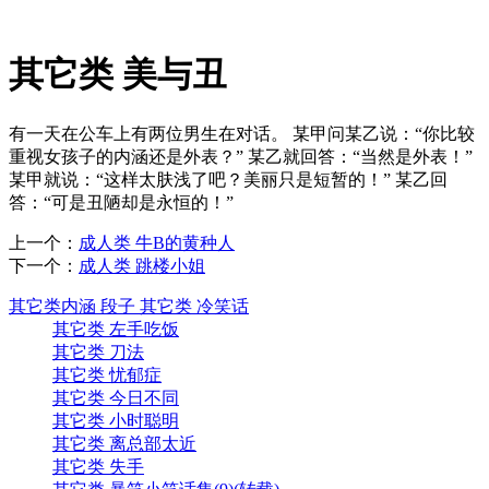
其它类 美与丑
有一天在公车上有两位男生在对话。 某甲问某乙说：“你比较
重视女孩子的内涵还是外表？” 某乙就回答：“当然是外表！”
某甲就说：“这样太肤浅了吧？美丽只是短暂的！” 某乙回
答：“可是丑陋却是永恒的！”
上一个：
成人类 牛B的黄种人
下一个：
成人类 跳楼小姐
其它类内涵 段子 其它类 冷笑话
其它类 左手吃饭
其它类 刀法
其它类 忧郁症
其它类 今日不同
其它类 小时聪明
其它类 离总部太近
其它类 失手