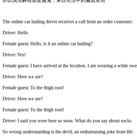
所以说理解错误是魔鬼，来自生活中的尴尬笑话
The online car hailing driver receives a call from an order customer:
Driver: Hello
Female guest: Hello, is it an online car hailing?
Driver: Yes!
Female guest: I have arrived at the location. I am wearing a white sw
Driver: Here we are?
Female guest: To the thigh root!
Driver: Here we are?
Female guest: To the thigh root!
Driver: I said you were here so soon. What do you say about socks
So wrong understanding is the devil, an embarrassing joke from life