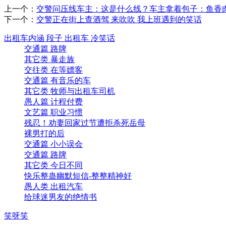
上一个：
交警问压线车主：这是什么线？车主拿着包子：鱼香
下一个：
交警正在街上查酒驾 来吹吹 我上班遇到的笑话
出租车内涵 段子 出租车 冷笑话
交通篇 路牌
其它类 暴走族
交往类 在等嫖客
交通篇 有音乐的车
其它类 牧师与出租车司机
愚人篇 计程付费
文艺篇 职业习惯
残忍！劝妻回家过节遭拒杀死岳母
裸男打的后
交通篇 小小误会
交通篇 路牌
其它类 今日不同
快乐整蛊幽默短信-整整精神好
愚人类 出租汽车
给球迷男友的绝情书
笑呀笑