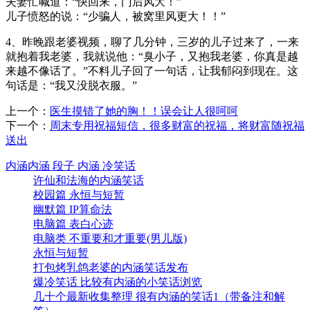
夫妻忙喊道：“快回来，门后风大！”
儿子愤怒的说：“少骗人，被窝里风更大！！”
4、昨晚跟老婆视频，聊了几分钟，三岁的儿子过来了，一来
就抱着我老婆，我就说他：“臭小子，又抱我老婆，你真是越
来越不像话了。”不料儿子回了一句话，让我郁闷到现在。这
句话是：“我又没脱衣服。”
上一个：
医生摸错了她的胸！！误会让人很呵呵
下一个：
周末专用祝福短信，很多财富的祝福，将财富随祝福
送出
内涵内涵 段子 内涵 冷笑话
许仙和法海的内涵笑话
校园篇 永恒与短暂
幽默篇 IP算命法
电脑篇 表白心迹
电脑类 不重要和才重要(男儿版)
永恒与短暂
打包烤乳鸽老婆的内涵笑话发布
爆冷笑话 比较有内涵的小笑话浏览
几十个最新收集整理 很有内涵的笑话1（带备注和解