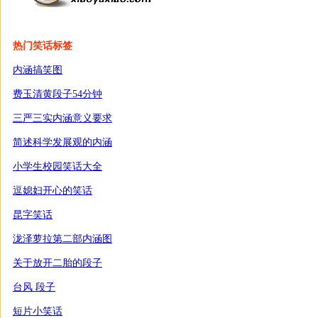
热门笑话标签
内涵搞笑图
费玉清黄段子54分钟
三严三实内涵意义要求
简述科学发展观的内涵
小学生校园笑话大全
逗媳妇开心的笑话
昆字笑话
泷泽萝拉第二部内涵图
关于放开二胎的段子
台风 段子
短片小笑话