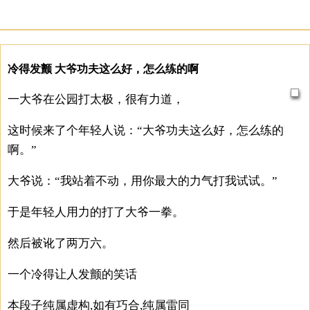
冷得发颤 大爷功夫这么好，怎么练的啊
一大爷在公园打太极，很有力道，
这时候来了个年轻人说：“大爷功夫这么好，怎么练的
啊。”
大爷说：“我站着不动，用你最大的力气打我试试。”
于是年轻人用力的打了大爷一拳。
然后被讹了两万六。
一个冷得让人发颤的笑话
本段子纯属虚构,如有巧合,纯属雷同