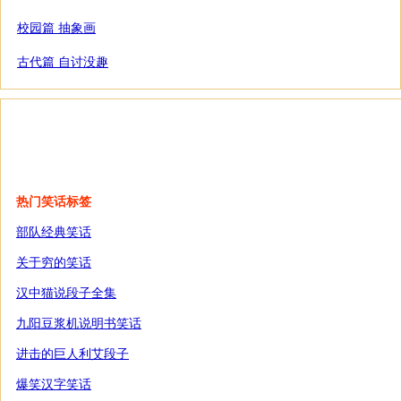
校园篇 抽象画
古代篇 自讨没趣
热门笑话标签
部队经典笑话
关于穷的笑话
汉中猫说段子全集
九阳豆浆机说明书笑话
进击的巨人利艾段子
爆笑汉字笑话