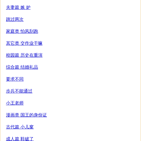
夫妻篇 嫉 妒
跳过两次
家庭类 怕风刮跑
其它类 交作业干嘛
校园篇 历史在重演
综合篇 结婚礼品
要求不同
步兵不能通过
小王老师
漫画类 国王的身份证
古代篇 小儿窠
成人篇 鞋破了