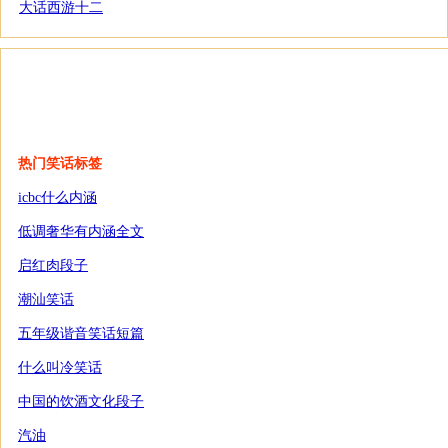
大话西游十二
热门笑话标签
icbc什么内涵
低调奢华有内涵全文
启红肉段子
潮汕笑话
五年级谐音笑话短篇
什么叫冷笑话
中国的饮酒文化段子
汽油