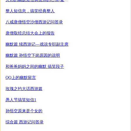
整人短信息，搞笑经典整人
八戒唐僧悟空沙僧西游记问答录
唐僧取经总结大会上的报告
幽默篇 续西游记---戏说专职副主席
幽默篇 孙悟空下岗原因的说明
和爸爸妈妈之间的幽默 搞笑段子
QQ上的幽默留言
玫瑰之约大话西游篇
愚人节搞笑短信1
孙悟空原来是个女的
综合篇 西游记问答录