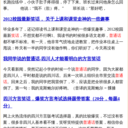
长跑拉练中，小伙子肚子疼得很，停了下来。班长过来问他身怎么回
事。 他说：“我不（肚）疼。” 班长说：“那好吧，
2012校园最新笑话， 关于上课和课堂走神的一些趣事
毕业多年了，还记得读书上课和课堂走神的一些爆笑趣事，2012校园
最新
笑话
，不想笑都不行啊1、我读书的时候很多语文老师，
普通话
都不够不标准。有一天，他非常气愤地走进教室，把作业本往桌上一
甩说：昨天有一半的同学没有做作鸭，你们听好了，今天再没有
我同学说的普通话-四川人才能看明白的方言笑话
今天看新闻，突然记起小学的时候一个说
普通话
的同学。因为大家都
是四川人，平时都是说的四川话。后来一次班上组织去市里交流
普通
话
。回来之后，我的同学把我雷倒了，不，应该是把全班很多人都雷
倒了。第一句：我的克斯鲍尔好疼哟。（音译的克斯鲍尔 = 髁膝
四川方言笑话，爆笑方言考试选择题带答案（20分，每题4
分）
网上火热流传的四川方言版考试选择题，真的比较爆笑，不过没有答
案，很多非四川人基本看不懂，笑呀笑特提供
普通话
答案，相信你会