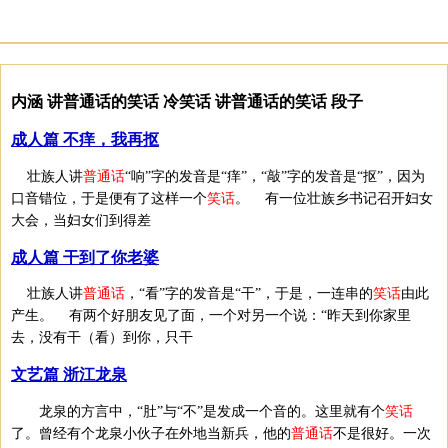
内涵 讲普通话的笑话 冷笑话 讲普通话的笑话 段子
成人篇 不痒，我再抠
壮族人讲
普通话
“响”字的发音是“痒”，“敲”字的发音是“抠”，因为
口音错位，于是便有了这样一个
笑话
。 有一位壮族乡书记召开妇女
大会，当妇女们到得差
成人篇 干到了你老婆
壮族人讲
普通话
，“看”字的发音是“干”，于是，一连串的
笑话
由此
产生。 有两个好朋友见了面，一个对另一个说：“昨天到你家里
去，没有干（看）到你，只干
文艺篇 浙江龙泉
龙泉的方言中，“肚”与“不”是发成一个音的。这里就有个
笑话
了。曾经有个龙泉小伙子在外地当新兵，他的
普通话
不是很好。一次