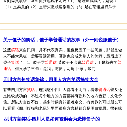
立刻爆笑喷饭，甚至抓狂也说不定哟！1、 这娃瓜戳戳的，是说：
（1）是卖瓜的（2）是帮买瓜顾客剖瓜的（3）是在茶馆里扫瓜子
关于傻子的笑话，傻子学普通话的故事（外一则说服傻子）
这些
笑话
来自民间，并不代表真实，但也反应了一些问题，那就是做
人不能太呆板，需要灵活运用。否则也会成为别人的笑柄，最后成了
傻子
笑话
了！1、傻子学
普通话
某傻子不会说
普通话
，于是就去学
普
通话
。但只学了三句：是我，随便，两角 回家，敲门
四川方言短笑话集锦，四川人方言笑话搞笑大全
有些四川方言
笑话
，连我这个四川人都看不明白，看来
普通话
普及还
是比较成功的，不过每个地方的方言都具有强烈的地方色彩，文化价
值。所以方言好不好，很多时候真的很难定义。有兴趣的可以朋友可
以看看《四川版猫和老鼠》里面很多方言精辟容易明白意思。很有味
四川方言笑话-四川人是如何被误会为恐怖份子的