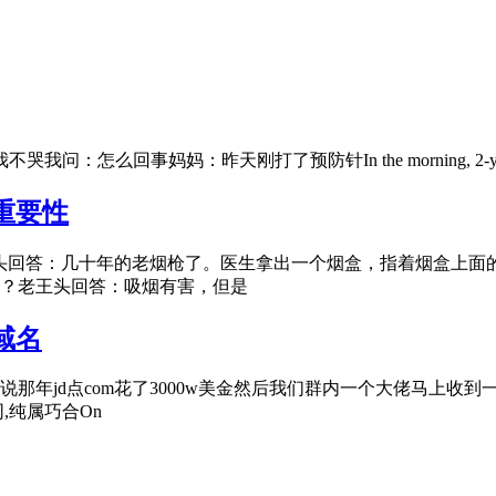
刚打了预防针In the morning, 2-year-old children get
重要性
头回答：几十年的老烟枪了。医生拿出一个烟盒，指着烟盒上面
？老王头回答：吸烟有害，但是
域名
年jd点com花了3000w美金然后我们群内一个大佬马上收到
,纯属巧合On