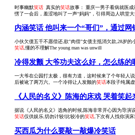
时事幽默
笑话
真实的
笑话
故事： 重庆一男子看病就医成
愣了一会后，羞涩地叫了一声“妈妈”，引得周边人哄堂大
内涵笑话 他叫来一个“哥们”，通过网银
小伙欠债五千不愿偿还,欲"肉偿"女债主抵消欠款,28岁
笑话
,懂的不理解The young man was unwill
冷得发颤 大爷功夫这么好，怎么练的
一大爷在公园打太极，很有力道，这时候来了个年轻人说：
后被讹了两万六。一个冷得让人发颤的
笑话
本段子纯属虚
《人民的名义》陈海的床戏 哭着笑起
据说《人民的名义》选角的时候,陈海非常开心因为导演说
笑话
仅供娱乐,切勿计较!比较冷的
笑话
,下次有人找你演床
买西瓜为什么要敲一敲爆冷笑话