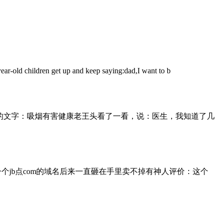
 up and keep saying:dad,I want to b
的文字：吸烟有害健康老王头看了一看，说：医生，我知道了几
一个jb点com的域名后来一直砸在手里卖不掉有神人评价：这个