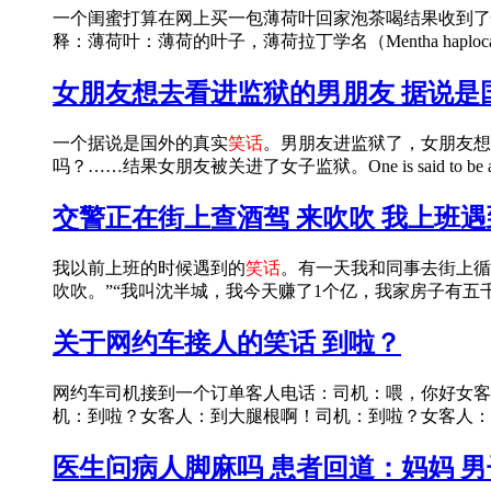
一个闺蜜打算在网上买一包薄荷叶回家泡茶喝结果收到了
释：薄荷叶：薄荷的叶子，薄荷拉丁学名（Mentha haplocaly
女朋友想去看进监狱的男朋友 据说是
一个据说是国外的真实
笑话
。男朋友进监狱了，女朋友想
吗？……结果女朋友被关进了女子监狱。One is said to be a 
交警正在街上查酒驾 来吹吹 我上班
我以前上班的时候遇到的
笑话
。有一天我和同事去街上循
吹吹。”“我叫沈半城，我今天赚了1个亿，我家房子有五千
关于网约车接人的笑话 到啦？
网约车司机接到一个订单客人电话：司机：喂，你好女客
机：到啦？女客人：到大腿根啊！司机：到啦？女客人：
医生问病人脚麻吗 患者回道：妈妈 