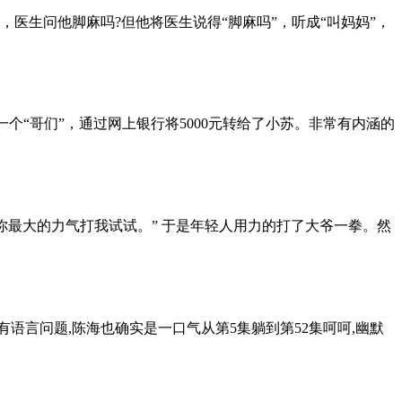
医生问他脚麻吗?但他将医生说得“脚麻吗”，听成“叫妈妈”，
一个“哥们”，通过网上银行将5000元转给了小苏。非常有内涵的
你最大的力气打我试试。” 于是年轻人用力的打了大爷一拳。然
语言问题,陈海也确实是一口气从第5集躺到第52集呵呵,幽默