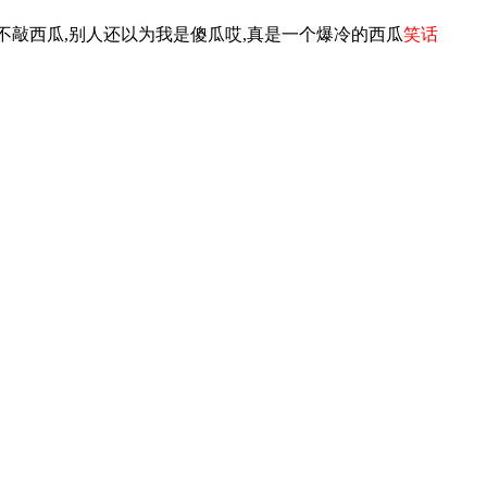
不敲西瓜,别人还以为我是傻瓜哎,真是一个爆冷的西瓜
笑话