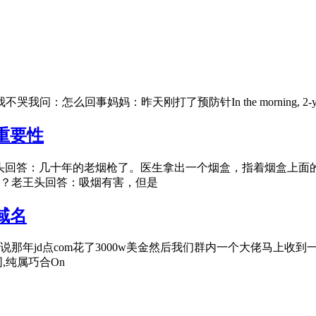
刚打了预防针In the morning, 2-year-old children get
重要性
头回答：几十年的老烟枪了。医生拿出一个烟盒，指着烟盒上面
？老王头回答：吸烟有害，但是
域名
年jd点com花了3000w美金然后我们群内一个大佬马上收到
,纯属巧合On