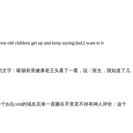
 up and keep saying:dad,I want to b
的文字：吸烟有害健康老王头看了一看，说：医生，我知道了几
一个jb点com的域名后来一直砸在手里卖不掉有神人评价：这个