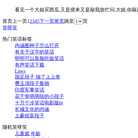
看见一个大姐买西瓜,又是摸来又是敲我急忙问,大姐,你
首页
上一页
1
2
3
4
5
下一页
尾页
跳至
页
笑呀笑
热门笑话标签
内涵图种子怎么打开
有关于汉字的笑话
明明可以靠脸吃饭笑话
有声笑话下载
Laws
国足段子 抽了上上签
费玉清段子集锦
印度军事笑话
花千骨萌萌哒的小段子
十万个冷笑话电影版bt
长城文化的内涵
土豪炫富段子
随机笑呀笑
儿童篇 年龄