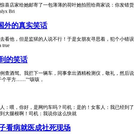
惊喜店家给她邮寄了一包薄薄的荷叶她拍照给商家说：你发错货
x Bri
国外的真实笑话
去看他，但是监狱的人说不行！于是女朋友寻思着，犯个小错误
true
遇到的笑话
例查酒驾。我拦下一辆车，同事拿出酒精检测仪，敬礼，然后说道
个平方……”“咳咳，
人：喂，你好，是网约车吗？司机：是的！女客人：我已经到了
到大腿根啊！司机：我说你这么快就
男子看病就医成社死现场