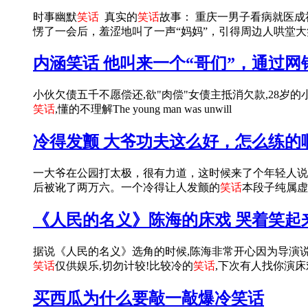
时事幽默
笑话
真实的
笑话
故事： 重庆一男子看病就医成
愣了一会后，羞涩地叫了一声“妈妈”，引得周边人哄堂大
内涵笑话 他叫来一个“哥们”，通过网银
小伙欠债五千不愿偿还,欲"肉偿"女债主抵消欠款,28岁
笑话
,懂的不理解The young man was unwill
冷得发颤 大爷功夫这么好，怎么练的
一大爷在公园打太极，很有力道，这时候来了个年轻人说：
后被讹了两万六。一个冷得让人发颤的
笑话
本段子纯属虚
《人民的名义》陈海的床戏 哭着笑起
据说《人民的名义》选角的时候,陈海非常开心因为导演说
笑话
仅供娱乐,切勿计较!比较冷的
笑话
,下次有人找你演床
买西瓜为什么要敲一敲爆冷笑话