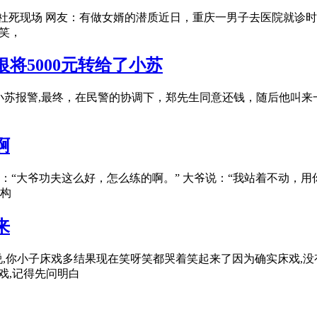
社死现场 网友：有做女婿的潜质近日，重庆一男子去医院就诊时，
笑，
将5000元转给了小苏
的小苏报警,最终，在民警的协调下，郑先生同意还钱，随后他叫来
啊
“大爷功夫这么好，怎么练的啊。” 大爷说：“我站着不动，用
构
来
,你小子床戏多结果现在笑呀笑都哭着笑起来了因为确实床戏,没有
戏,记得先问明白