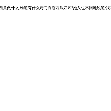
敲西瓜做什么,难道有什么窍门判断西瓜好坏?她头也不回地说道:我