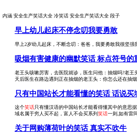
内涵 安全生产笑话大全 冷笑话 安全生产笑话大全 段子
早上幼儿起床不停念叨我要勇敢
早上2岁幼儿起床，不断念叨：爸爸，我要勇敢我很坚强我不哭我问：怎么回事妈妈：昨天
吸烟有害健康的幽默笑话 标点符号的
老王头咳嗽厉害，去医院就诊，医生问他：抽烟吗?老王
天后医生在路边遇到正在抽烟的老王头：你怎么还在抽烟
只有中国站长才能看懂的笑话 话说买
这个
笑话
只有懂汉语的中国站长才能看得懂其中的意思据说那
域名属于穷人买不起，富人不会买系列
笑话
一则,如有雷同
关于网购薄荷叶的笑话 真实不吹牛