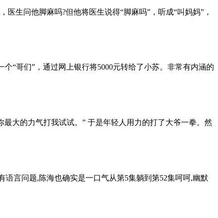
医生问他脚麻吗?但他将医生说得“脚麻吗”，听成“叫妈妈”，
一个“哥们”，通过网上银行将5000元转给了小苏。非常有内涵的
你最大的力气打我试试。” 于是年轻人用力的打了大爷一拳。然
语言问题,陈海也确实是一口气从第5集躺到第52集呵呵,幽默