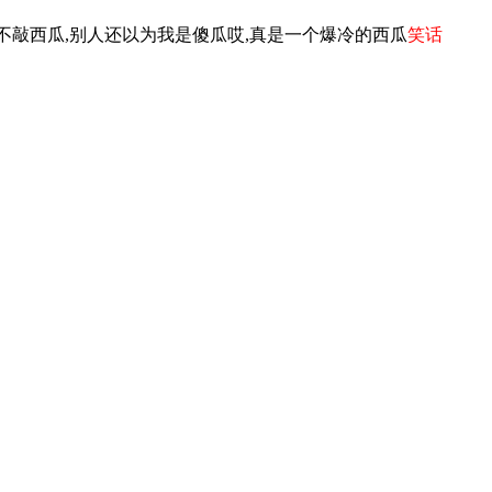
不敲西瓜,别人还以为我是傻瓜哎,真是一个爆冷的西瓜
笑话