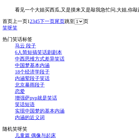
看见一个大姐买西瓜,又是摸来又是敲我急忙问,大姐,你
首页
上一页
1
2
3
4
5
下一页
尾页
跳至
页
笑呀笑
热门笑话标签
马云 段子
6人简短搞笑话剧剧本
中西思维方式差异笑话
中国梦基本内涵
18个经济学段子
内涵荤段子笑话
北京暴雨段子
恋爱
增强萨pvp就是笑话
笑话短语
实现中国梦的基本内涵
内涵的近义词
随机笑呀笑
儿童篇 偶像与起床