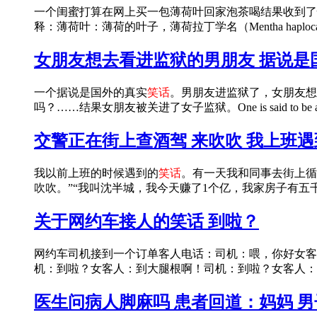
一个闺蜜打算在网上买一包薄荷叶回家泡茶喝结果收到了
释：薄荷叶：薄荷的叶子，薄荷拉丁学名（Mentha haplocaly
女朋友想去看进监狱的男朋友 据说是
一个据说是国外的真实
笑话
。男朋友进监狱了，女朋友想
吗？……结果女朋友被关进了女子监狱。One is said to be a 
交警正在街上查酒驾 来吹吹 我上班
我以前上班的时候遇到的
笑话
。有一天我和同事去街上循
吹吹。”“我叫沈半城，我今天赚了1个亿，我家房子有五千
关于网约车接人的笑话 到啦？
网约车司机接到一个订单客人电话：司机：喂，你好女客
机：到啦？女客人：到大腿根啊！司机：到啦？女客人：
医生问病人脚麻吗 患者回道：妈妈 