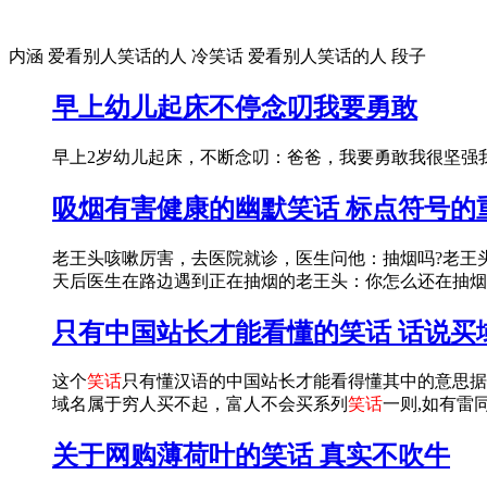
内涵 爱看别人笑话的人 冷笑话 爱看别人笑话的人 段子
早上幼儿起床不停念叨我要勇敢
早上2岁幼儿起床，不断念叨：爸爸，我要勇敢我很坚强我不哭我问：怎么回事妈妈：昨天
吸烟有害健康的幽默笑话 标点符号的
老王头咳嗽厉害，去医院就诊，医生问他：抽烟吗?老王
天后医生在路边遇到正在抽烟的老王头：你怎么还在抽烟
只有中国站长才能看懂的笑话 话说买
这个
笑话
只有懂汉语的中国站长才能看得懂其中的意思据说那
域名属于穷人买不起，富人不会买系列
笑话
一则,如有雷同
关于网购薄荷叶的笑话 真实不吹牛