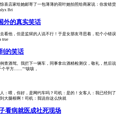
惊喜店家给她邮寄了一包薄薄的荷叶她拍照给商家说：你发错货
x Bri
国外的真实笑话
去看他，但是监狱的人说不行！于是女朋友寻思着，犯个小错误
true
遇到的笑话
例查酒驾。我拦下一辆车，同事拿出酒精检测仪，敬礼，然后说道
个平方……”“咳咳，
人：喂，你好，是网约车吗？司机：是的！女客人：我已经到了
到大腿根啊！司机：我说你这么快就
男子看病就医成社死现场