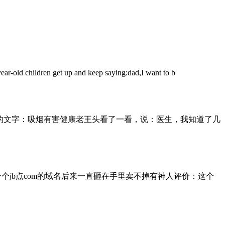
 up and keep saying:dad,I want to b
的文字：吸烟有害健康老王头看了一看，说：医生，我知道了几
一个jb点com的域名后来一直砸在手里卖不掉有神人评价：这个