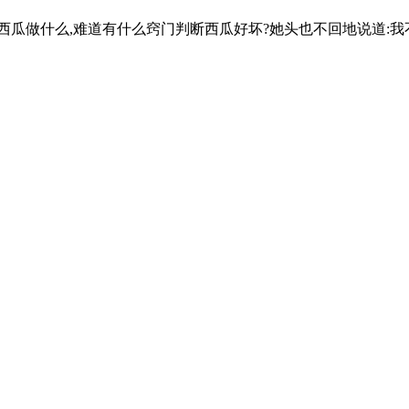
敲西瓜做什么,难道有什么窍门判断西瓜好坏?她头也不回地说道:我