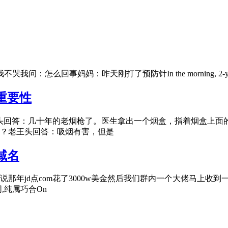
刚打了预防针In the morning, 2-year-old children get
重要性
头回答：几十年的老烟枪了。医生拿出一个烟盒，指着烟盒上面
？老王头回答：吸烟有害，但是
域名
年jd点com花了3000w美金然后我们群内一个大佬马上收到
,纯属巧合On