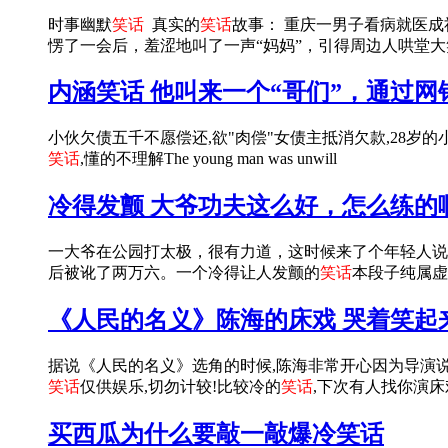
时事幽默
笑话
真实的
笑话
故事： 重庆一男子看病就医成
愣了一会后，羞涩地叫了一声“妈妈”，引得周边人哄堂大
内涵笑话 他叫来一个“哥们”，通过网银
小伙欠债五千不愿偿还,欲"肉偿"女债主抵消欠款,28岁
笑话
,懂的不理解The young man was unwill
冷得发颤 大爷功夫这么好，怎么练的
一大爷在公园打太极，很有力道，这时候来了个年轻人说：
后被讹了两万六。一个冷得让人发颤的
笑话
本段子纯属虚
《人民的名义》陈海的床戏 哭着笑起
据说《人民的名义》选角的时候,陈海非常开心因为导演说
笑话
仅供娱乐,切勿计较!比较冷的
笑话
,下次有人找你演床
买西瓜为什么要敲一敲爆冷笑话