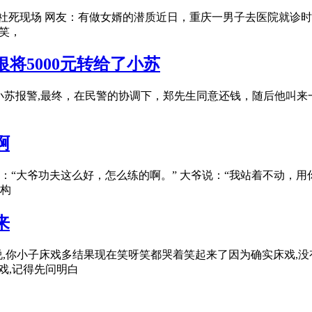
社死现场 网友：有做女婿的潜质近日，重庆一男子去医院就诊时，
笑，
将5000元转给了小苏
的小苏报警,最终，在民警的协调下，郑先生同意还钱，随后他叫来
啊
“大爷功夫这么好，怎么练的啊。” 大爷说：“我站着不动，用
构
来
,你小子床戏多结果现在笑呀笑都哭着笑起来了因为确实床戏,没有
戏,记得先问明白