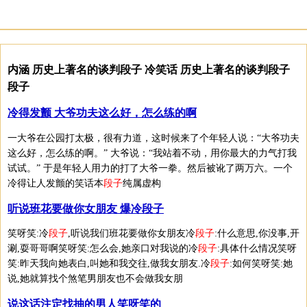
内涵 历史上著名的谈判段子 冷笑话 历史上著名的谈判段子
段子
冷得发颤 大爷功夫这么好，怎么练的啊
一大爷在公园打太极，很有力道，这时候来了个年轻人说：“大爷功夫
这么好，怎么练的啊。” 大爷说：“我站着不动，用你最大的力气打我
试试。” 于是年轻人用力的打了大爷一拳。然后被讹了两万六。一个
冷得让人发颤的笑话本
段子
纯属虚构
听说班花要做你女朋友 爆冷段子
笑呀笑:冷
段子
,听说我们班花要做你女朋友冷
段子
:什么意思,你没事,开
涮,耍哥哥啊笑呀笑:怎么会,她亲口对我说的冷
段子
:具体什么情况笑呀
笑:昨天我向她表白,叫她和我交往,做我女朋友.冷
段子
:如何笑呀笑:她
说,她就算找个煞笔男朋友也不会做我女朋
说这话注定找抽的男人笑呀笑的