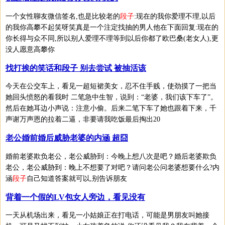
一个女性聊友微信签名,也是比较老的
段子
:现在的我你爱理不理,以后
的我你高攀不起笑呀笑真是一个注定找抽的男人他在下面回复:现在的
你长得与众不同,所以别人爱理不理等到以后你都了欧巴桑(老女人),更
没人愿意高攀你
找打挨的笑话和段子 别去尝试 被抽活该
今天在公交车上，看见一超短裙美女，忍不住手贱，使劲摸了一把当
她回头愤怒的看我时 二笔急中生智，说到：“老婆，我们该下车了”。
然后在她耳边小声说：注意小偷。后来二笔下车了她也跟着下来，千
声谢万声恩的拉着二逼，非要请我吃饭最后掏出20
老公婚前婚后威胁老婆的内涵 超囧
婚前老婆欺负老公，老公威胁到：今晚上想八次是吧？婚后老婆欺负
老公，老公威胁到：晚上不想要了对吧？请问老公问老婆想要什么?内
涵
段子
自己知道答案就可以,别告诉朋友
背着一个假的LV包女人旁边，看见没有
一天从机场出来，看见一小姑娘正在打电话，可能是男朋友叫她接