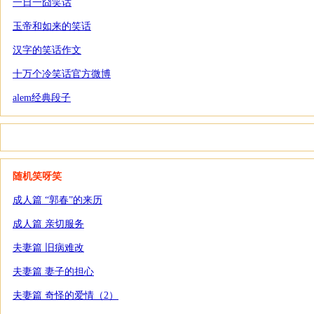
一日一囧笑话
玉帝和如来的笑话
汉字的笑话作文
十万个冷笑话官方微博
alem经典段子
随机笑呀笑
成人篇 “郭春”的来历
成人篇 亲切服务
夫妻篇 旧病难改
夫妻篇 妻子的担心
夫妻篇 奇怪的爱情（2）