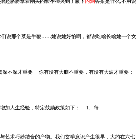
抬起胳膊拿着刚买的验孕棒夹到了腋下
内涵
答案是什么,不用说
学们说那个菜是牛鞭……她说她好怕啊，都说吃啥长啥她一个女
窝深不深才重要； 你有没有大脑不重要，有没有大波才重要；
增加人生经验，特定鼓励政策如下： 1、每
与艺术巧妙结合的产物。我们玄学意识产生很早，大约在六七