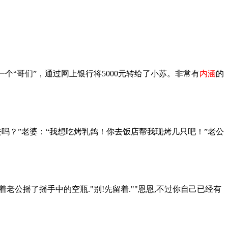
个“哥们”，通过网上银行将5000元转给了小苏。非常有
内涵
的
去吗？”老婆：“我想吃烤乳鸽！你去饭店帮我现烤几只吧！”老公
公摇了摇手中的空瓶."别!先留着.""恩恩,不过你自己已经有