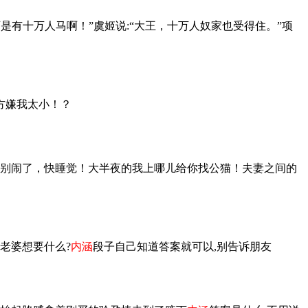
是有十万人马啊！”虞姬说:“大王，十万人奴家也受得住。”项
方嫌我太小！？
别闹了，快睡觉！大半夜的我上哪儿给你找公猫！夫妻之间的
老婆想要什么?
内涵
段子自己知道答案就可以,别告诉朋友