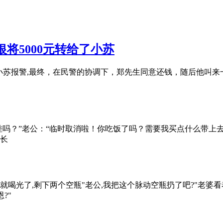
将5000元转给了小苏
的小苏报警,最终，在民警的协调下，郑先生同意还钱，随后他叫来一
差吗？”老公：“临时取消啦！你吃饭了吗？需要我买点什么带上
长
光了,剩下两个空瓶"老公,我把这个脉动空瓶扔了吧?"老婆看着老
?"