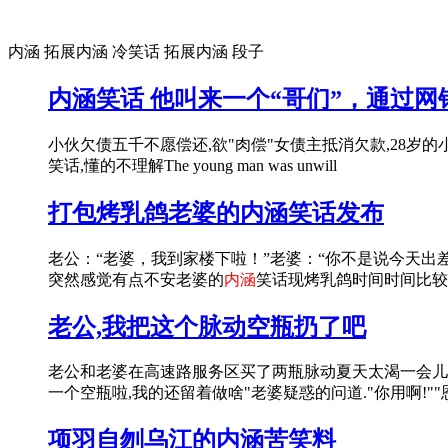
内涵 拓展内涵 冷笑话 拓展内涵 段子
内涵笑话 他叫来一个“哥们”，通过网银
小伙欠债五千不愿偿还,欲"肉偿"女债主抵消欠款,28岁
笑话,懂的不理解The young man was unwill
打包烤乳鸽老婆的内涵笑话发布
老公：“老婆，我到家楼下啦！”老婆：“你不是说今天出
突然感觉有点不安老婆的
内涵
笑话现烤乳鸽时间时间比较
老公,我把这个脉动空瓶扔了吧
老公和老婆在高速路服务区买了两瓶脉动夏天太渴一会儿就喝
一个空瓶啦,我的还留着做啥"老婆疑惑的问道."你用啊!""恩
项羽自刎乌江的内涵苦笑料