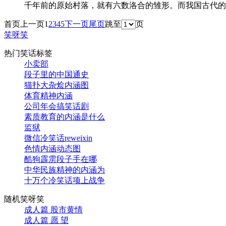
千年前的原始村落，就有六数洛合的雏形。而我国古代的
首页
上一页
1
2
3
4
5
下一页
尾页
跳至
页
笑呀笑
热门笑话标签
小卖部
段子里的中国通史
猫扑大杂烩内涵图
体育精神内涵
公司年会搞笑话剧
素质教育的内涵是什么
监狱
微信冷笑话reweixin
色情内涵动态图
酷狗霹雳段子手在哪
中华民族精神的内涵为
十万个冷笑话项上战争
随机笑呀笑
成人篇 股市黄情
成人篇 愿 望