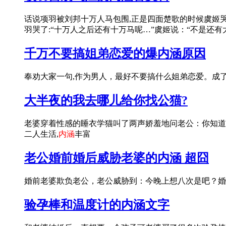
话说项羽被刘邦十万人马包围,正是四面楚歌的时候虞姬哭丧
羽哭了:“十万人之后还有十万马呢…”虞姬说：“不是还有
千万不要搞姐弟恋爱的爆内涵原因
奉劝大家一句,作为男人，最好不要搞什么姐弟恋爱。成
大半夜的我去哪儿给你找公猫?
老婆穿着性感的睡衣学猫叫了两声娇羞地问老公：你知道
二人生活,
内涵
丰富
老公婚前婚后威胁老婆的内涵 超囧
婚前老婆欺负老公，老公威胁到：今晚上想八次是吧？婚
验孕棒和温度计的内涵文字