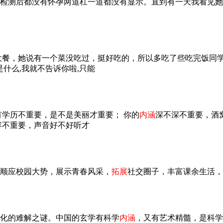
检测后都没有怀孕两道杠一道都没有显示。直到有一天我看见她
大餐，她说有一个菜没吃过，挺好吃的，所以多吃了些吃完饭同
是什么,我就不告诉你啦,只能
有学历不重要，是不是美丽才重要； 你的
内涵
深不深不重要，酒
容不重要，声音好不好听才
顺应校园大势，展示青春风采，
拓展
社交圈子，丰富课余生活，
化的难解之谜。中国的玄学有科学
内涵
，又有艺术精髓，是科学