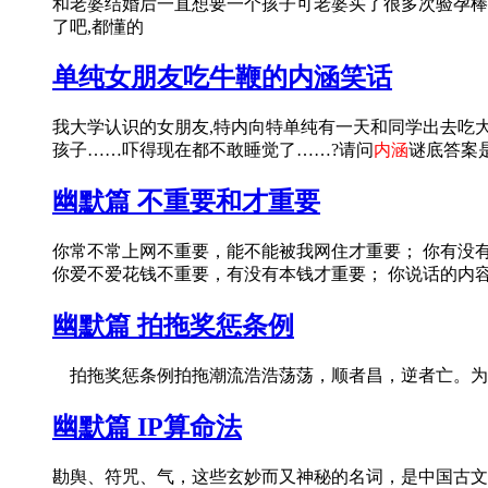
和老婆结婚后一直想要一个孩子可老婆买了很多次验孕棒
了吧,都懂的
单纯女朋友吃牛鞭的内涵笑话
我大学认识的女朋友,特内向特单纯有一天和同学出去吃
孩子……吓得现在都不敢睡觉了……?请问
内涵
谜底答案
幽默篇 不重要和才重要
你常不常上网不重要，能不能被我网住才重要； 你有没
你爱不爱花钱不重要，有没有本钱才重要； 你说话的内
幽默篇 拍拖奖惩条例
拍拖奖惩条例拍拖潮流浩浩荡荡，顺者昌，逆者亡。为
幽默篇 IP算命法
勘舆、符咒、气，这些玄妙而又神秘的名词，是中国古文